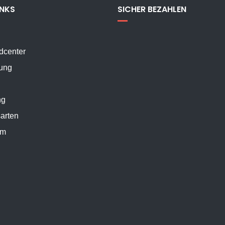
INKS
SICHER BEZAHLEN
dcenter
ung
ng
arten
um