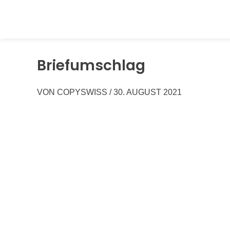
Springen
Sie
zum
Inhalt
Briefumschlag
VON
COPYSWISS
/
30. AUGUST 2021