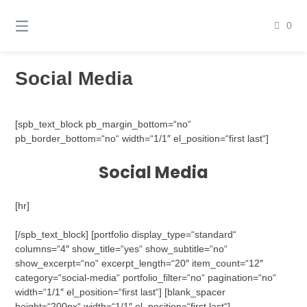
Springen
Sie
0
zum
Inhalt
Social Media
[spb_text_block pb_margin_bottom=“no“
pb_border_bottom=“no“ width=“1/1″ el_position=“first last“]
Social Media
[hr]
[/spb_text_block] [portfolio display_type=“standard“
columns=“4″ show_title=“yes“ show_subtitle=“no“
show_excerpt=“no“ excerpt_length=“20″ item_count=“12″
category=“social-media“ portfolio_filter=“no“ pagination=“no“
width=“1/1″ el_position=“first last“] [blank_spacer
height=“200px“ width=“1/1″ el_position=“first last“]