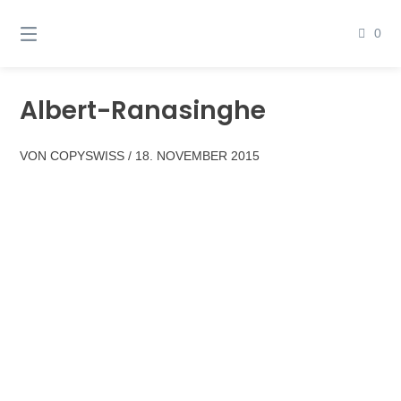
Springen
Sie
0
zum
Inhalt
Albert-Ranasinghe
VON
COPYSWISS
/
18. NOVEMBER 2015