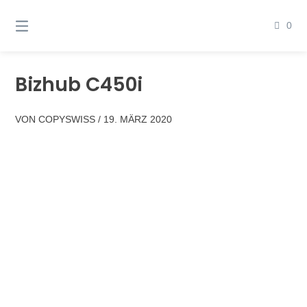
Springen
Sie
0
zum
Inhalt
Bizhub C450i
VON
COPYSWISS
/
19. MÄRZ 2020