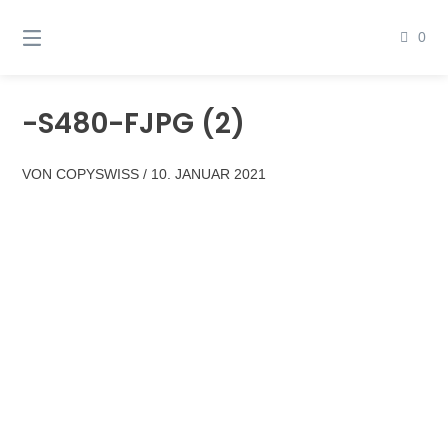
Springen
Sie
0
zum
Inhalt
-S480-FJPG (2)
VON
COPYSWISS
/
10. JANUAR 2021