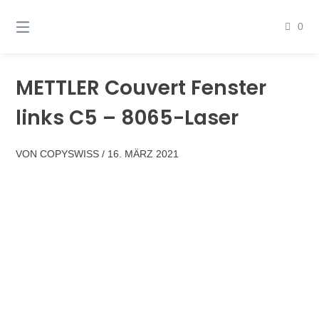
Springen
Sie
0
zum
Inhalt
METTLER Couvert Fenster
links C5 – 8065-Laser
VON
COPYSWISS
/
16. MÄRZ 2021