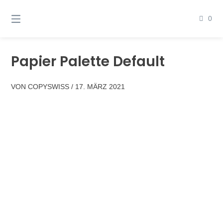
Springen
Sie
0
zum
Inhalt
Papier Palette Default
VON
COPYSWISS
/
17. MÄRZ 2021