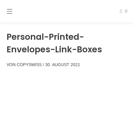
Springen
Sie
0
zum
Inhalt
Personal-Printed-
Envelopes-Link-Boxes
VON
COPYSWISS
/
30. AUGUST 2021