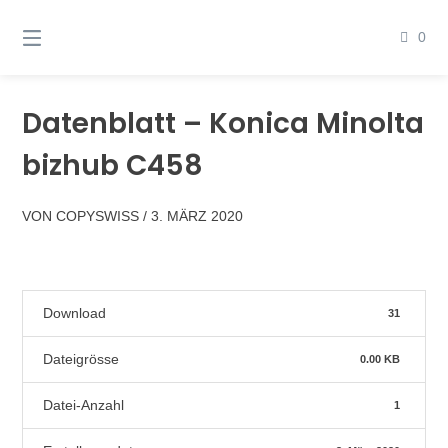
Springen
Sie
0
zum
Inhalt
Datenblatt – Konica Minolta
bizhub C458
VON
COPYSWISS
/
3. MÄRZ 2020
Download
31
Dateigrösse
0.00 KB
Datei-Anzahl
1