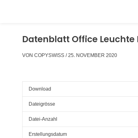
Springen
Sie
zum
Inhalt
Datenblatt Office Leucht
VON
COPYSWISS
/
25. NOVEMBER 2020
Download
Dateigrösse
Datei-Anzahl
Erstellungsdatum