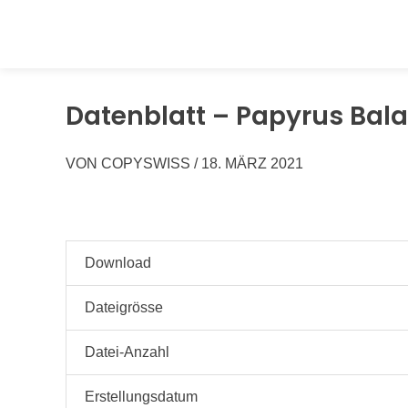
Springen
Sie
zum
Inhalt
Datenblatt – Papyrus Bal
VON
COPYSWISS
/
18. MÄRZ 2021
Download
Dateigrösse
Datei-Anzahl
Erstellungsdatum