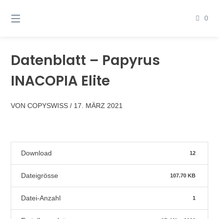
Springen
Sie
0
zum
Inhalt
Datenblatt – Papyrus
INACOPIA Elite
VON
COPYSWISS
/
17. MÄRZ 2021
Download
12
Dateigrösse
107.70 KB
Datei-Anzahl
1