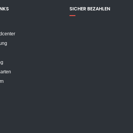
INKS
SICHER BEZAHLEN
dcenter
ung
ng
arten
um