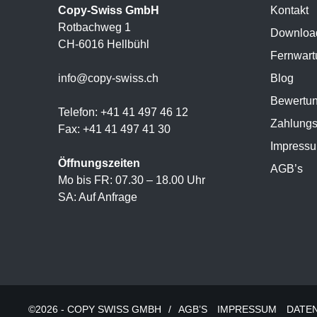
Copy-Swiss GmbH
Kontakt
Rotbachweg 1
Downloa
CH-6016 Hellbühl
Fernwart
info@copy-swiss.ch
Blog
Bewertu
Telefon: +41 41 497 46 12
Zahlungs
Fax: +41 41 497 41 30
Impress
Öffnungszeiten
AGB’s
Mo bis FR: 07.30 – 18.00 Uhr
SA: Auf Anfrage
©2026 - COPY SWISS GMBH
/
AGB’S
IMPRESSUM
DATE