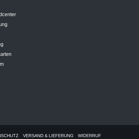
dcenter
ung
ng
arten
um
NSCHUTZ
VERSAND & LIEFERUNG
WIDERRUF