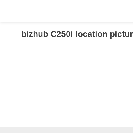
Springen
Sie
zum
Inhalt
bizhub C250i location pict