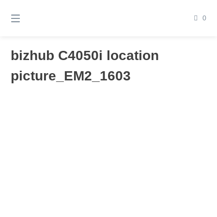
Springen
Sie
0
zum
Inhalt
bizhub C4050i location
picture_EM2_1603