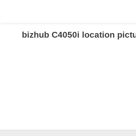
Springen
Sie
zum
Inhalt
bizhub C4050i location pic