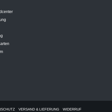
dcenter
ung
ng
arten
um
NSCHUTZ
VERSAND & LIEFERUNG
WIDERRUF