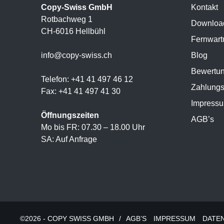
Copy-Swiss GmbH
Kontakt
Rotbachweg 1
Downloa
CH-6016 Hellbühl
Fernwart
info@copy-swiss.ch
Blog
Bewertu
Telefon: +41 41 497 46 12
Zahlungs
Fax: +41 41 497 41 30
Impress
Öffnungszeiten
AGB’s
Mo bis FR: 07.30 – 18.00 Uhr
SA: Auf Anfrage
©2026 - COPY SWISS GMBH
/
AGB’S
IMPRESSUM
DATE