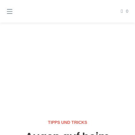
Springen
Sie
0
zum
Inhalt
TIPPS UND TRICKS