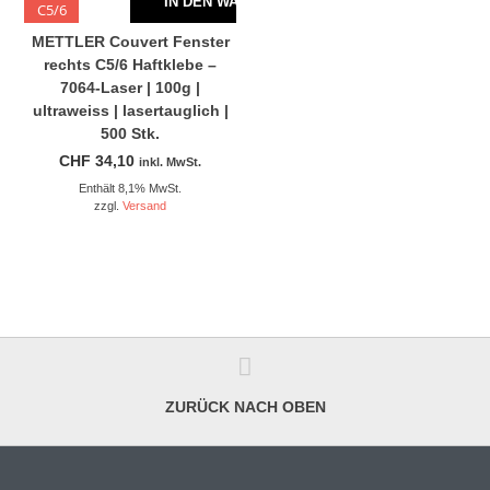
IN DEN WARENKORB
C5/6
METTLER Couvert Fenster
rechts C5/6 Haftklebe –
7064-Laser | 100g |
ultraweiss | lasertauglich |
500 Stk.
CHF
34,10
inkl. MwSt.
Enthält 8,1% MwSt.
zzgl.
Versand
ZURÜCK NACH OBEN