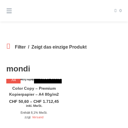
Springen
Sie
0
zum
Inhalt
Filter
Zeigt das einzige Produkt
mondi
AUSFÜHRUNG WÄHLEN
Dieses Produkt weist mehrere Varianten auf. Die Optionen können auf der Produktseite gewählt werden
A4
Color Copy – Premium
Kopierpapier – A4 80g/m2
Preisspanne:
CHF
50,60
–
CHF
1.712,45
CHF 50,60
inkl. MwSt.
bis
Enthält 8,1% MwSt.
CHF 1.712,45
zzgl.
Versand