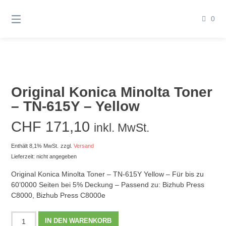
Springen
Sie
0
zum
Inhalt
Original Konica Minolta Toner
– TN-615Y – Yellow
CHF
171,10
inkl. MwSt.
Enthält 8,1% MwSt.
zzgl.
Versand
Lieferzeit: nicht angegeben
Original Konica Minolta Toner – TN-615Y Yellow – Für bis zu
60’0000 Seiten bei 5% Deckung – Passend zu: Bizhub Press
C8000, Bizhub Press C8000e
Original
IN DEN WARENKORB