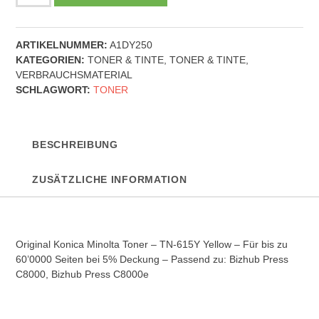
Konica
Minolta
Toner
ARTIKELNUMMER:
A1DY250
-
KATEGORIEN:
TONER & TINTE
,
TONER & TINTE
,
TN-
VERBRAUCHSMATERIAL
615Y
SCHLAGWORT:
TONER
-
Yellow
Menge
BESCHREIBUNG
ZUSÄTZLICHE INFORMATION
Original Konica Minolta Toner – TN-615Y Yellow – Für bis zu
60’0000 Seiten bei 5% Deckung – Passend zu: Bizhub Press
C8000, Bizhub Press C8000e