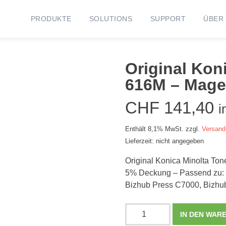
PRODUKTE
SOLUTIONS
SUPPORT
ÜBER
Original Kon
616M – Mage
CHF
141,40
i
Enthält 8,1% MwSt.
zzgl.
Versand
Lieferzeit: nicht angegeben
Original Konica Minolta Ton
5% Deckung – Passend zu:
Bizhub Press C7000, Bizhu
Original
IN DEN WAR
Konica