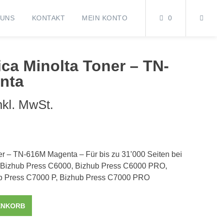
 UNS
KONTAKT
MEIN KONTO
0
ica Minolta Toner – TN-
nta
nkl. MwSt.
er – TN-616M Magenta – Für bis zu 31’000 Seiten bei
 Bizhub Press C6000, Bizhub Press C6000 PRO,
b Press C7000 P, Bizhub Press C7000 PRO
ENKORB