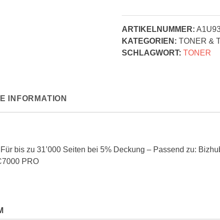
Minolta
Toner
ARTIKELNUMMER:
A1U9
-
KATEGORIEN:
TONER & 
TN-
SCHLAGWORT:
TONER
616M
-
Magenta
Menge
E INFORMATION
 Für bis zu 31’000 Seiten bei 5% Deckung – Passend zu: Biz
 C7000 PRO
M