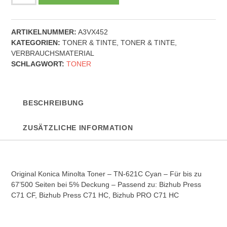
Konica
Minolta
Toner
ARTIKELNUMMER:
A3VX452
-
KATEGORIEN:
TONER & TINTE
,
TONER & TINTE
,
TN-
VERBRAUCHSMATERIAL
621C
SCHLAGWORT:
TONER
-
Cyan
Menge
BESCHREIBUNG
ZUSÄTZLICHE INFORMATION
Original Konica Minolta Toner – TN-621C Cyan – Für bis zu
67’500 Seiten bei 5% Deckung – Passend zu: Bizhub Press
C71 CF, Bizhub Press C71 HC, Bizhub PRO C71 HC