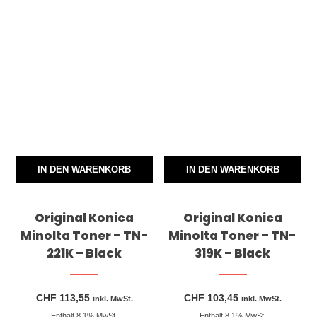
IN DEN WARENKORB
IN DEN WARENKORB
Original Konica
Original Konica
Minolta Toner – TN-
Minolta Toner – TN-
221K – Black
319K – Black
CHF
113,55
CHF
103,45
inkl. MwSt.
inkl. MwSt.
Enthält 8,1% MwSt.
Enthält 8,1% MwSt.