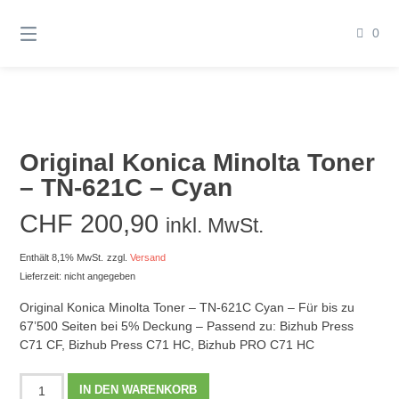
Springen
Sie
0
zum
Inhalt
Original Konica Minolta Toner
– TN-621C – Cyan
CHF
200,90
inkl. MwSt.
Enthält 8,1% MwSt.
zzgl.
Versand
Lieferzeit: nicht angegeben
Original Konica Minolta Toner – TN-621C Cyan – Für bis zu
67’500 Seiten bei 5% Deckung – Passend zu: Bizhub Press
C71 CF, Bizhub Press C71 HC, Bizhub PRO C71 HC
Original
IN DEN WARENKORB