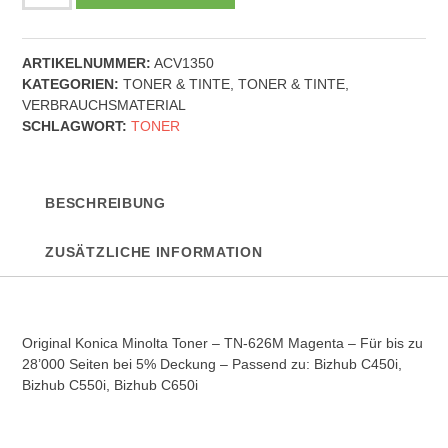
Konica
Minolta
Toner
ARTIKELNUMMER:
ACV1350
-
KATEGORIEN:
TONER & TINTE
,
TONER & TINTE
,
TN-
VERBRAUCHSMATERIAL
626M
SCHLAGWORT:
TONER
-
Magenta
Menge
BESCHREIBUNG
ZUSÄTZLICHE INFORMATION
Original Konica Minolta Toner – TN-626M Magenta – Für bis zu
28’000 Seiten bei 5% Deckung – Passend zu: Bizhub C450i,
Bizhub C550i, Bizhub C650i