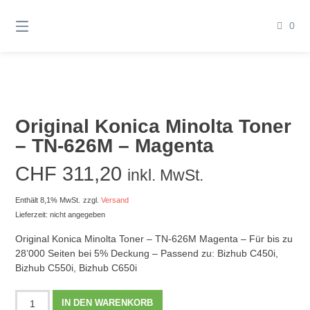
Springen
Sie
0
zum
Inhalt
Original Konica Minolta Toner
– TN-626M – Magenta
CHF
311,20
inkl. MwSt.
Enthält 8,1% MwSt.
zzgl.
Versand
Lieferzeit: nicht angegeben
Original Konica Minolta Toner – TN-626M Magenta – Für bis zu
28’000 Seiten bei 5% Deckung – Passend zu: Bizhub C450i,
Bizhub C550i, Bizhub C650i
Original
IN DEN WARENKORB