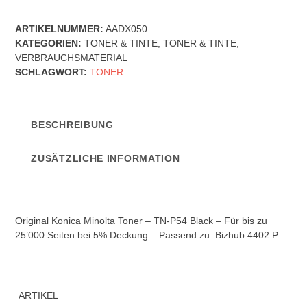
Minolta
Toner
ARTIKELNUMMER:
AADX050
-
KATEGORIEN:
TONER & TINTE
,
TONER & TINTE
,
TN-
VERBRAUCHSMATERIAL
P54
SCHLAGWORT:
TONER
-
Black
Menge
BESCHREIBUNG
ZUSÄTZLICHE INFORMATION
Original Konica Minolta Toner – TN-P54 Black – Für bis zu
25’000 Seiten bei 5% Deckung – Passend zu: Bizhub 4402 P
ARTIKEL