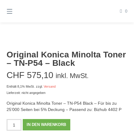
Springen
Sie
0
zum
Inhalt
Original Konica Minolta Toner
– TN-P54 – Black
CHF
575,10
inkl. MwSt.
Enthält 8,1% MwSt.
zzgl.
Versand
Lieferzeit: nicht angegeben
Original Konica Minolta Toner – TN-P54 Black – Für bis zu
25’000 Seiten bei 5% Deckung – Passend zu: Bizhub 4402 P
Original
IN DEN WARENKORB
Konica