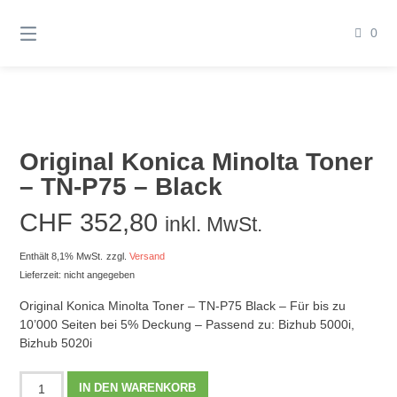
Springen
Sie
0
zum
Inhalt
Original Konica Minolta Toner
– TN-P75 – Black
CHF
352,80
inkl. MwSt.
Enthält 8,1% MwSt.
zzgl.
Versand
Lieferzeit: nicht angegeben
Original Konica Minolta Toner – TN-P75 Black – Für bis zu
10’000 Seiten bei 5% Deckung – Passend zu: Bizhub 5000i,
Bizhub 5020i
Original
IN DEN WARENKORB