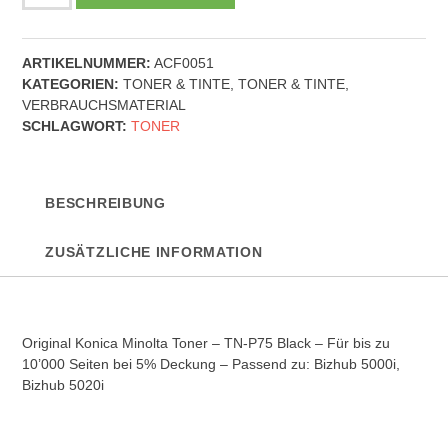
Konica
Minolta
Toner
ARTIKELNUMMER:
ACF0051
-
KATEGORIEN:
TONER & TINTE
,
TONER & TINTE
,
TN-
VERBRAUCHSMATERIAL
P75
SCHLAGWORT:
TONER
-
Black
Menge
BESCHREIBUNG
ZUSÄTZLICHE INFORMATION
Original Konica Minolta Toner – TN-P75 Black – Für bis zu
10’000 Seiten bei 5% Deckung – Passend zu: Bizhub 5000i,
Bizhub 5020i