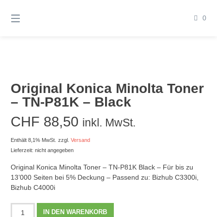
Springen
Sie
0
zum
Inhalt
Original Konica Minolta Toner
– TN-P81K – Black
CHF
88,50
inkl. MwSt.
Enthält 8,1% MwSt.
zzgl.
Versand
Lieferzeit: nicht angegeben
Original Konica Minolta Toner – TN-P81K Black – Für bis zu
13’000 Seiten bei 5% Deckung – Passend zu: Bizhub C3300i,
Bizhub C4000i
Original
IN DEN WARENKORB