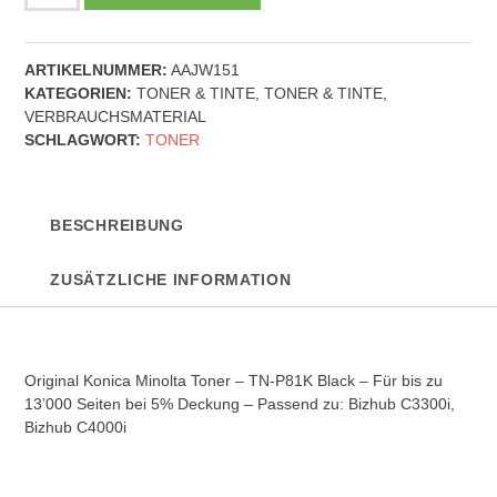
Konica
Minolta
Toner
ARTIKELNUMMER:
AAJW151
-
KATEGORIEN:
TONER & TINTE
,
TONER & TINTE
,
TN-
VERBRAUCHSMATERIAL
P81K
SCHLAGWORT:
TONER
-
Black
Menge
BESCHREIBUNG
ZUSÄTZLICHE INFORMATION
Original Konica Minolta Toner – TN-P81K Black – Für bis zu
13’000 Seiten bei 5% Deckung – Passend zu: Bizhub C3300i,
Bizhub C4000i