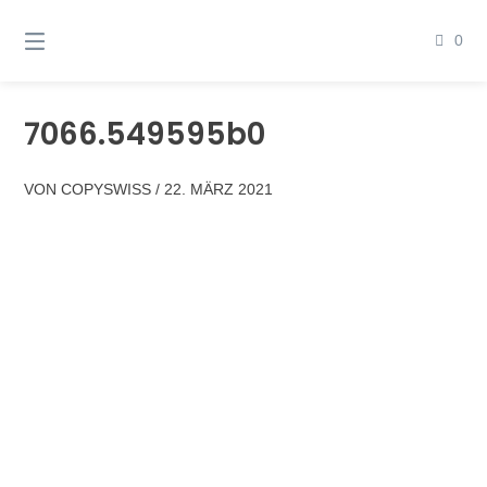
Springen
Sie
0
zum
Inhalt
7066.549595b0
VON
COPYSWISS
/
22. MÄRZ 2021