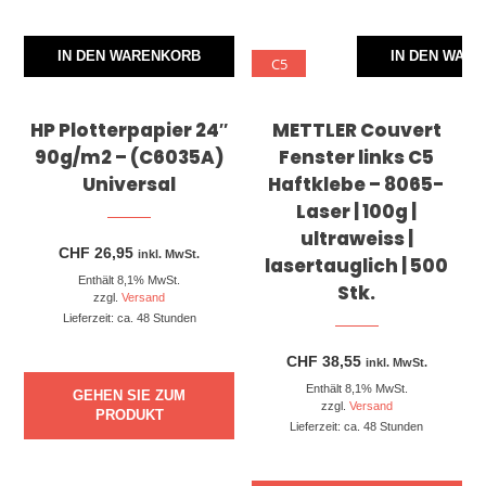
IN DEN WARENKORB
IN DEN WAR
C5
HP Plotterpapier 24″
METTLER Couvert
90g/m2 – (C6035A)
Fenster links C5
Universal
Haftklebe – 8065-
Laser | 100g |
ultraweiss |
CHF
26,95
inkl. MwSt.
lasertauglich | 500
Enthält 8,1% MwSt.
Stk.
zzgl.
Versand
Lieferzeit: ca. 48 Stunden
CHF
38,55
inkl. MwSt.
Enthält 8,1% MwSt.
GEHEN SIE ZUM
zzgl.
Versand
PRODUKT
Lieferzeit: ca. 48 Stunden