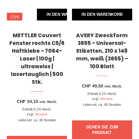
IN DEN WARENKORB
IN DEN WARENKORB
C5/6
METTLER Couvert
AVERY Zweckform
Fenster rechts C5/6
3655 – Universal-
Haftklebe – 7064-
Etiketten, 210 x 148
Laser | 100g |
mm, weiß (3655) –
ultraweiss |
100 Blatt
lasertauglich | 500
Stk.
CHF
49,50
inkl. MwSt.
Enthält 8,1% MwSt.
zzgl.
Versand
CHF
34,10
inkl. MwSt.
Lieferzeit: ca. 48 Stunden
Enthält 8,1% MwSt.
zzgl.
Versand
Lieferzeit: ca. 48 Stunden
GEHEN SIE ZUM
PRODUKT