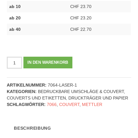
ab 10
CHF 23.70
ab 20
CHF 23.20
ab 40
CHF 22.70
METTLER
IN DEN WARENKORB
Couvert
ohne
Fenster
ARTIKELNUMMER:
7064-LASER-1
C5/6
KATEGORIEN:
BEDRUCKBARE UMSCHLÄGE & COUVERT
,
Haftklebe
COUVERTS UND ETIKETTEN
,
DRUCKTRÄGER UND PAPIER
-
SCHLAGWÖRTER:
7066
,
COUVERT
,
METTLER
7066
|
100g
|
BESCHREIBUNG
ultraweiss
|