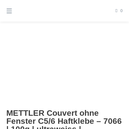
Springen
Sie
0
zum
Inhalt
C5/6
METTLER Couvert ohne
Fenster C5/6 Haftklebe – 7066