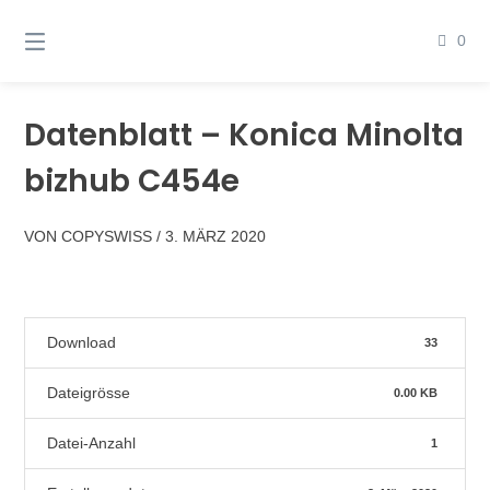
Springen
Sie
0
zum
Inhalt
Datenblatt – Konica Minolta
bizhub C454e
VON
COPYSWISS
/
3. MÄRZ 2020
Download
33
Dateigrösse
0.00 KB
Datei-Anzahl
1