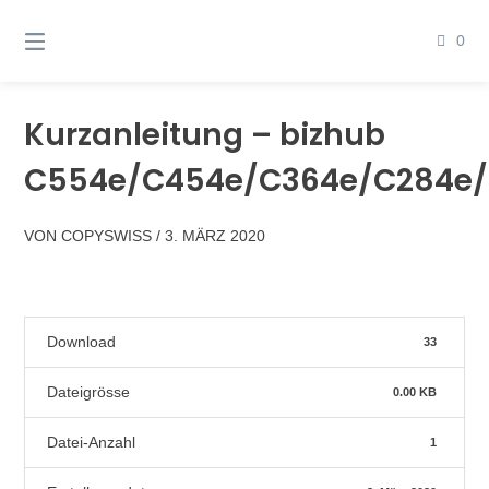
Springen
Sie
0
zum
Inhalt
Kurzanleitung – bizhub
C554e/C454e/C364e/C284e/
VON
COPYSWISS
/
3. MÄRZ 2020
Download
33
Dateigrösse
0.00 KB
Datei-Anzahl
1