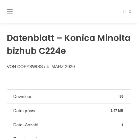
Springen
Sie
0
zum
Inhalt
Datenblatt – Konica Minolta
bizhub C224e
VON
COPYSWISS
/
4. MÄRZ 2020
Download
58
Dateigrösse
1.47 MB
Datei-Anzahl
1