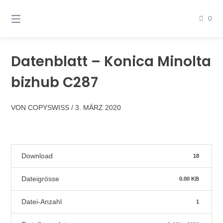
Springen
Sie
0
zum
Inhalt
Datenblatt – Konica Minolta
bizhub C287
VON
COPYSWISS
/
3. MÄRZ 2020
Download
18
Dateigrösse
0.00 KB
Datei-Anzahl
1