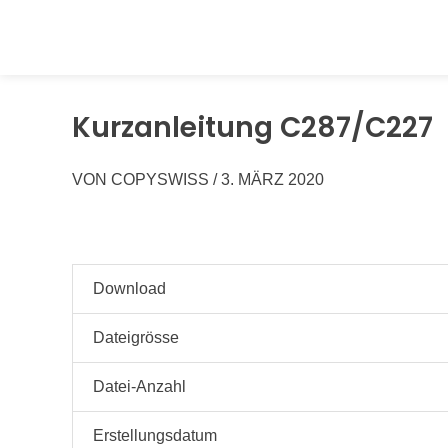
Springen
Sie
zum
Inhalt
Kurzanleitung C287/C227
VON
COPYSWISS
/
3. MÄRZ 2020
Download
Dateigrösse
Datei-Anzahl
Erstellungsdatum