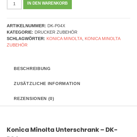
Konica
IN DEN WARENKORB
Minolta
Unterschrank
-
ARTIKELNUMMER:
DK-P04X
DK-
KATEGORIE:
DRUCKER ZUBEHÖR
P04x
SCHLAGWÖRTER:
KONICA MINOLTA
,
KONICA MINOLTA
Menge
ZUBEHÖR
BESCHREIBUNG
ZUSÄTZLICHE INFORMATION
REZENSIONEN (0)
Konica Minolta Unterschrank – DK-