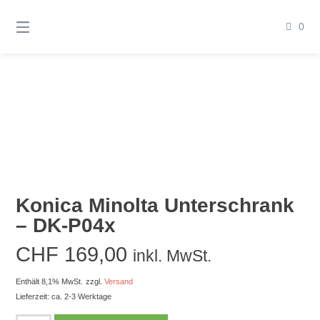
Springen
Sie
0
zum
Inhalt
Konica Minolta Unterschrank
– DK-P04x
CHF
169,00
inkl. MwSt.
Enthält 8,1% MwSt.
zzgl.
Versand
Lieferzeit: ca. 2-3 Werktage