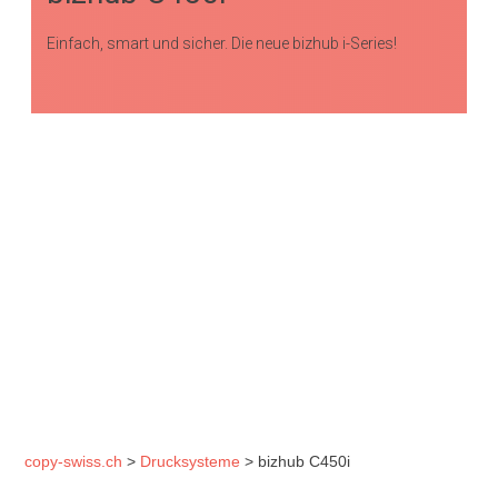
Einfach, smart und sicher. Die neue bizhub i-Series!
copy-swiss.ch
>
Drucksysteme
>
bizhub C450i