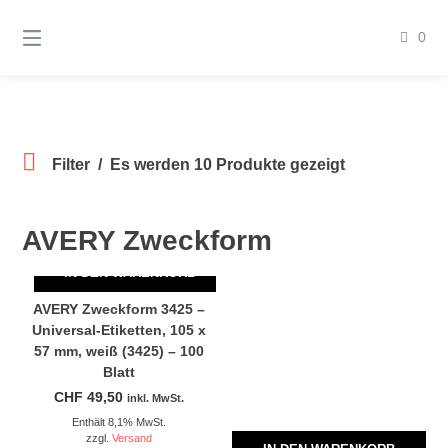
Springen
Sie
0
zum
Inhalt
Filter
Es werden 10 Produkte gezeigt
AVERY Zweckform
IN DEN WARENKORB
AVERY Zweckform 3425 –
Universal-Etiketten, 105 x
57 mm, weiß (3425) – 100
Blatt
CHF
49,50
inkl. MwSt.
Enthält 8,1% MwSt.
zzgl.
Versand