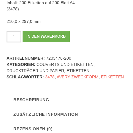
Inhalt: 200 Etiketten auf 200 Blatt A4
(3478)
210,0 x 297,0 mm
AVERY
IN DEN WARENKORB
Zweckform
3478
-
ARTIKELNUMMER:
7203478-200
Universal-
KATEGORIEN:
COUVERTS UND ETIKETTEN
,
Etiketten,
DRUCKTRÄGER UND PAPIER
,
ETIKETTEN
210
SCHLAGWÖRTER:
3478
,
AVERY ZWECKFORM
,
ETIKETTEN
x
297
mm,
weiß
BESCHREIBUNG
(3478)
-
ZUSÄTZLICHE INFORMATION
200
Blatt
Menge
REZENSIONEN (0)