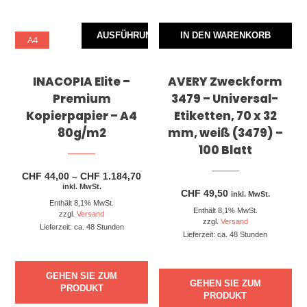
AUSFÜHRUNG WÄHLEN
IN DEN WARENKORB
A4
INACOPIA Elite –
AVERY Zweckform
Premium
3479 – Universal-
Kopierpapier – A4
Etiketten, 70 x 32
80g/m2
mm, weiß (3479) –
100 Blatt
Preisspanne:
CHF
44,00
–
CHF
1.184,70
CHF 44,00
inkl. MwSt.
CHF
49,50
bis
inkl. MwSt.
Enthält 8,1% MwSt.
CHF 1.184,70
Enthält 8,1% MwSt.
zzgl.
Versand
zzgl.
Versand
Lieferzeit: ca. 48 Stunden
Lieferzeit: ca. 48 Stunden
GEHEN SIE ZUM
GEHEN SIE ZUM
PRODUKT
PRODUKT