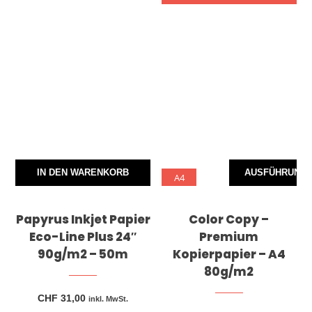
Dieses Produkt weist mehrere Varianten auf. Die Optionen können auf der Produktseite gewählt werden
IN DEN WARENKORB
AUSFÜHRUNG 
A4
Papyrus Inkjet Papier
Color Copy –
Eco-Line Plus 24″
Premium
90g/m2 – 50m
Kopierpapier – A4
80g/m2
CHF
31,00
inkl. MwSt.