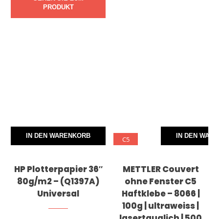
PRODUKT
IN DEN WARENKORB
IN DEN WAR
C5
HP Plotterpapier 36″
METTLER Couvert
80g/m2 – (Q1397A)
ohne Fenster C5
Universal
Haftklebe – 8066 |
100g | ultraweiss |
lasertauglich | 500