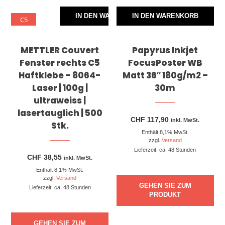
IN DEN WARENKORB
IN DEN WARENKORB
C5
METTLER Couvert
Papyrus Inkjet
Fenster rechts C5
FocusPoster WB
Haftklebe – 8064-
Matt 36″ 180g/m2 –
Laser | 100g |
30m
ultraweiss |
lasertauglich | 500
CHF
117,90
inkl. MwSt.
Stk.
Enthält 8,1% MwSt.
zzgl.
Versand
Lieferzeit: ca. 48 Stunden
CHF
38,55
inkl. MwSt.
Enthält 8,1% MwSt.
zzgl.
Versand
GEHEN SIE ZUM
Lieferzeit: ca. 48 Stunden
PRODUKT
GEHEN SIE ZUM