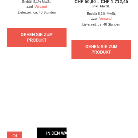
Prei
CHF
50,60
–
CHF
1.712,45
Enthält 8,1% MwSt.
CHF 
inkl. MwSt.
zzgl.
Versand
bis
Lieferzeit: ca. 48 Stunden
Enthält 8,1% MwSt.
CHF 
zzgl.
Versand
Lieferzeit: ca. 48 Stunden
GEHEN SIE ZUM
PRODUKT
GEHEN SIE ZUM
PRODUKT
IN DEN WARENKORB
C4