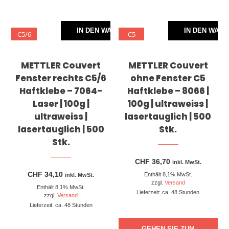
IN DEN WARENKORB
IN DEN WAR
C5/6
C5
METTLER Couvert
METTLER Couvert
Fenster rechts C5/6
ohne Fenster C5
Haftklebe – 7064-
Haftklebe – 8066 |
Laser | 100g |
100g | ultraweiss |
ultraweiss |
lasertauglich | 500
lasertauglich | 500
Stk.
Stk.
CHF
36,70
inkl. MwSt.
CHF
34,10
Enthält 8,1% MwSt.
inkl. MwSt.
zzgl.
Versand
Enthält 8,1% MwSt.
Lieferzeit: ca. 48 Stunden
zzgl.
Versand
Lieferzeit: ca. 48 Stunden
GEHEN SIE ZUM