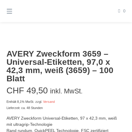
Springen
Sie
0
zum
Inhalt
AVERY Zweckform 3659 –
Universal-Etiketten, 97,0 x
42,3 mm, weiß (3659) – 100
Blatt
CHF
49,50
inkl. MwSt.
Enthält 8,1% MwSt.
zzgl.
Versand
Lieferzeit: ca. 48 Stunden
AVERY Zweckform Universal-Etiketten, 97 x 42,3 mm, weiß
mit ultragrip-Technologie
Rand rundum, QuickPEEL Technologie, FSC zertifiziert