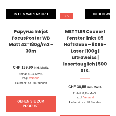
IN DEN WARENKORB
IN DEN WAR
C5
Papyrus Inkjet
METTLER Couvert
FocusPoster WB
Fenster links C5
Matt 42″ 180g/m2 –
Haftklebe – 8065-
30m
Laser | 100g |
ultraweiss |
lasertauglich | 500
CHF
139,90
inkl. MwSt.
Stk.
Enthält 8,1% MwSt.
zzgl.
Versand
Lieferzeit: ca. 48 Stunden
CHF
38,55
inkl. MwSt.
Enthält 8,1% MwSt.
zzgl.
Versand
GEHEN SIE ZUM
Lieferzeit: ca. 48 Stunden
PRODUKT