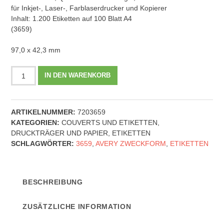
für Inkjet-, Laser-, Farblaserdrucker und Kopierer
Inhalt: 1.200 Etiketten auf 100 Blatt A4
(3659)
97,0 x 42,3 mm
AVERY
IN DEN WARENKORB
Zweckform
3659
-
ARTIKELNUMMER:
7203659
Universal-
KATEGORIEN:
COUVERTS UND ETIKETTEN
,
Etiketten,
DRUCKTRÄGER UND PAPIER
,
ETIKETTEN
97,0
SCHLAGWÖRTER:
3659
,
AVERY ZWECKFORM
,
ETIKETTEN
x
42,3
mm,
weiß
BESCHREIBUNG
(3659)
-
ZUSÄTZLICHE INFORMATION
100
Blatt