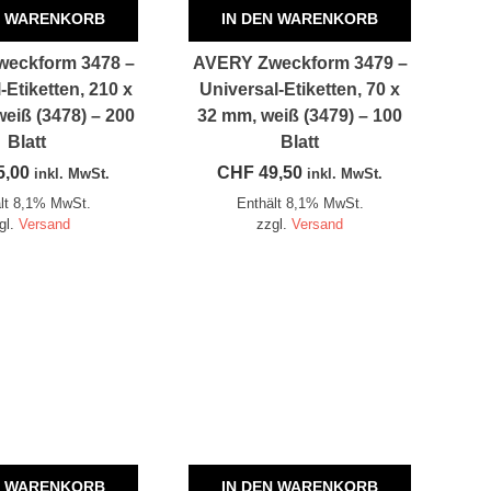
N WARENKORB
IN DEN WARENKORB
eckform 3478 –
AVERY Zweckform 3479 –
-Etiketten, 210 x
Universal-Etiketten, 70 x
eiß (3478) – 200
32 mm, weiß (3479) – 100
Blatt
Blatt
5,00
CHF
49,50
inkl. MwSt.
inkl. MwSt.
lt 8,1% MwSt.
Enthält 8,1% MwSt.
gl.
Versand
zzgl.
Versand
N WARENKORB
IN DEN WARENKORB