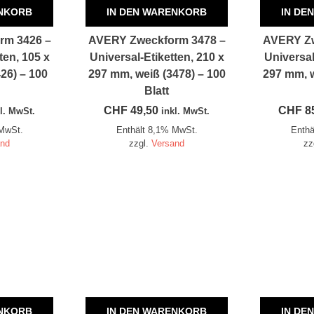
ENKORB
IN DEN WARENKORB
IN DE
rm 3426 –
AVERY Zweckform 3478 –
AVERY Zw
ten, 105 x
Universal-Etiketten, 210 x
Universal
26) – 100
297 mm, weiß (3478) – 100
297 mm, w
Blatt
CHF
49,50
CHF
8
l. MwSt.
inkl. MwSt.
 MwSt.
Enthält 8,1% MwSt.
Enthä
and
zzgl.
Versand
zz
ENKORB
IN DEN WARENKORB
IN DE