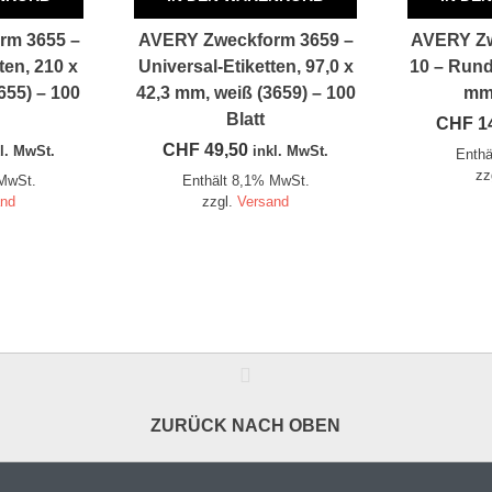
rm 3655 –
AVERY Zweckform 3659 –
AVERY Zw
ten, 210 x
Universal-Etiketten, 97,0 x
10 – Rund
655) – 100
42,3 mm, weiß (3659) – 100
mm 
Blatt
CHF
1
CHF
49,50
l. MwSt.
inkl. MwSt.
Enthä
zz
 MwSt.
Enthält 8,1% MwSt.
and
zzgl.
Versand
ZURÜCK NACH OBEN