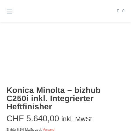
Springen
Sie
0
zum
Inhalt
Konica Minolta – bizhub
C250i inkl. Integrierter
Heftfinisher
CHF
5.640,00
inkl. MwSt.
Enthält 8,1% MwSt.
zzgl.
Versand