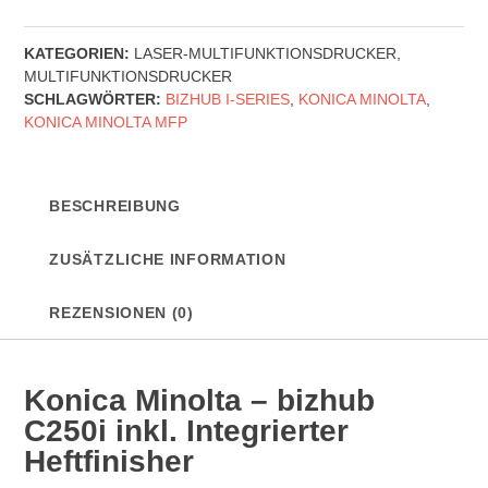
-
bizhub
KATEGORIEN:
LASER-MULTIFUNKTIONSDRUCKER
,
C250i
MULTIFUNKTIONSDRUCKER
inkl.
SCHLAGWÖRTER:
BIZHUB I-SERIES
,
KONICA MINOLTA
,
Integrierter
KONICA MINOLTA MFP
Heftfinisher
Menge
BESCHREIBUNG
ZUSÄTZLICHE INFORMATION
REZENSIONEN (0)
Konica Minolta – bizhub
C250i inkl. Integrierter
Heftfinisher