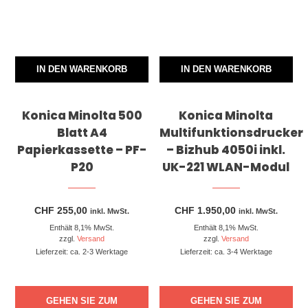
IN DEN WARENKORB
IN DEN WARENKORB
Konica Minolta 500
Konica Minolta
Blatt A4
Multifunktionsdrucker
Papierkassette – PF-
– Bizhub 4050i inkl.
P20
UK-221 WLAN-Modul
CHF
255,00
CHF
1.950,00
inkl. MwSt.
inkl. MwSt.
Enthält 8,1% MwSt.
Enthält 8,1% MwSt.
zzgl.
Versand
zzgl.
Versand
Lieferzeit: ca. 2-3 Werktage
Lieferzeit: ca. 3-4 Werktage
GEHEN SIE ZUM
GEHEN SIE ZUM