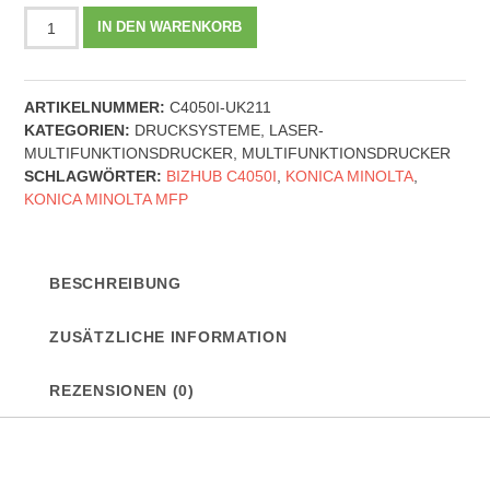
Konica
IN DEN WARENKORB
Minolta
Multifunktionsdrucker
-
ARTIKELNUMMER:
C4050I-UK211
Bizhub
KATEGORIEN:
DRUCKSYSTEME
,
LASER-
C4050i
MULTIFUNKTIONSDRUCKER
,
MULTIFUNKTIONSDRUCKER
inkl.
SCHLAGWÖRTER:
BIZHUB C4050I
,
KONICA MINOLTA
,
UK-
KONICA MINOLTA MFP
221
WLAN-
Modul
Menge
BESCHREIBUNG
ZUSÄTZLICHE INFORMATION
REZENSIONEN (0)