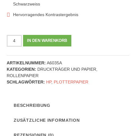
Schwarzweiss
Hervorragendes Kontrastergebnis
HP
IN DEN WARENKORB
Plotterpapier
24"
90g/m2
ARTIKELNUMMER:
A6035A
-
KATEGORIEN:
DRUCKTRÄGER UND PAPIER
,
(C6035A)
ROLLENPAPIER
Universal
SCHLAGWÖRTER:
HP
,
PLOTTERPAPIER
Menge
BESCHREIBUNG
ZUSÄTZLICHE INFORMATION
REZENSIONEN (0)