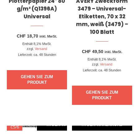
Plotterpapier 24″ 80
AVERY Zweckform
g/m² (Q1396A)
3479 – Universal-
Universal
Etiketten, 70 x 32
mm, weiß (3479) –
100 Blatt
CHF
18,70
inkl. MwSt.
Enthält 8,1% MwSt.
zzgl.
Versand
CHF
49,50
inkl. MwSt.
Lieferzeit: ca. 48 Stunden
Enthält 8,1% MwSt.
zzgl.
Versand
Lieferzeit: ca. 48 Stunden
GEHEN SIE ZUM
PRODUKT
GEHEN SIE ZUM
PRODUKT
IN DEN WARENKORB
IN DEN WARENKORB
C5/6