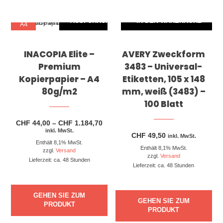
AUSFÜHRUNG WÄHLEN
IN DEN WARENKORB
Dieses Produkt weist mehrere Varianten auf. Die Optionen können auf der Produktseite gewählt werden
A4
INACOPIA Elite –
AVERY Zweckform
Premium
3483 – Universal-
Kopierpapier – A4
Etiketten, 105 x 148
80g/m2
mm, weiß (3483) –
100 Blatt
Preisspanne:
CHF
44,00
–
CHF
1.184,70
CHF 44,00
inkl. MwSt.
CHF
49,50
bis
inkl. MwSt.
Enthält 8,1% MwSt.
CHF 1.184,70
Enthält 8,1% MwSt.
zzgl.
Versand
zzgl.
Versand
Lieferzeit: ca. 48 Stunden
Lieferzeit: ca. 48 Stunden
GEHEN SIE ZUM
GEHEN SIE ZUM
PRODUKT
PRODUKT