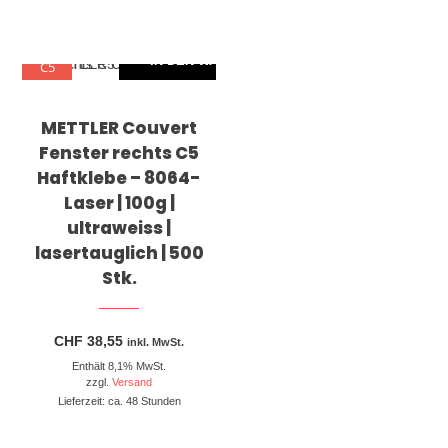
IN DEN WARENKORB
C5
METTLER Couvert
Fenster rechts C5
Haftklebe – 8064-
Laser | 100g |
ultraweiss |
lasertauglich | 500
Stk.
CHF
38,55
inkl. MwSt.
Enthält 8,1% MwSt.
zzgl.
Versand
Lieferzeit: ca. 48 Stunden