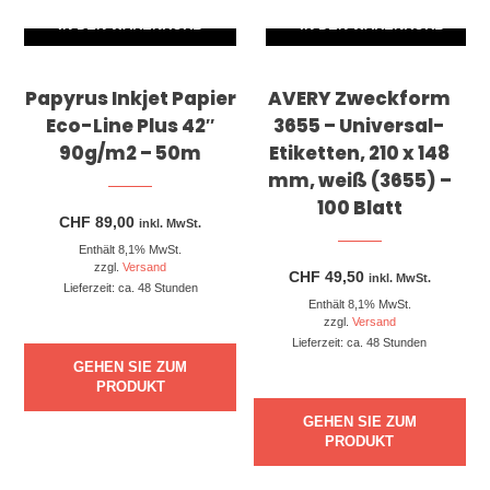
IN DEN WARENKORB
IN DEN WARENKORB
Papyrus Inkjet Papier
AVERY Zweckform
Eco-Line Plus 42″
3655 – Universal-
90g/m2 – 50m
Etiketten, 210 x 148
mm, weiß (3655) –
100 Blatt
CHF
89,00
inkl. MwSt.
Enthält 8,1% MwSt.
zzgl.
Versand
CHF
49,50
inkl. MwSt.
Lieferzeit: ca. 48 Stunden
Enthält 8,1% MwSt.
zzgl.
Versand
Lieferzeit: ca. 48 Stunden
GEHEN SIE ZUM
PRODUKT
GEHEN SIE ZUM
PRODUKT