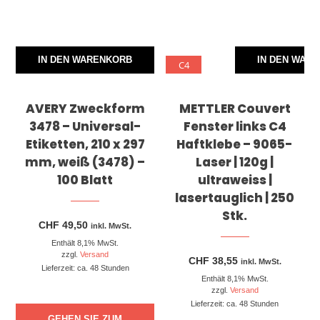
IN DEN WARENKORB
IN DEN WAR
C4
AVERY Zweckform
METTLER Couvert
3478 – Universal-
Fenster links C4
Etiketten, 210 x 297
Haftklebe – 9065-
mm, weiß (3478) –
Laser | 120g |
100 Blatt
ultraweiss |
lasertauglich | 250
Stk.
CHF
49,50
inkl. MwSt.
Enthält 8,1% MwSt.
zzgl.
Versand
CHF
38,55
inkl. MwSt.
Lieferzeit: ca. 48 Stunden
Enthält 8,1% MwSt.
zzgl.
Versand
Lieferzeit: ca. 48 Stunden
GEHEN SIE ZUM