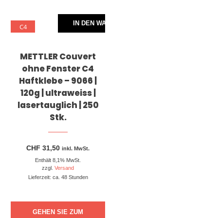
IN DEN WARENKORB
C4
METTLER Couvert
ohne Fenster C4
Haftklebe – 9066 |
120g | ultraweiss |
lasertauglich | 250
Stk.
CHF
31,50
inkl. MwSt.
Enthält 8,1% MwSt.
zzgl.
Versand
Lieferzeit: ca. 48 Stunden
GEHEN SIE ZUM