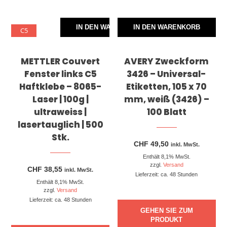
IN DEN WARENKORB
IN DEN WARENKORB
C5
METTLER Couvert
AVERY Zweckform
Fenster links C5
3426 – Universal-
Haftklebe – 8065-
Etiketten, 105 x 70
Laser | 100g |
mm, weiß (3426) –
ultraweiss |
100 Blatt
lasertauglich | 500
Stk.
CHF
49,50
inkl. MwSt.
Enthält 8,1% MwSt.
zzgl.
Versand
CHF
38,55
inkl. MwSt.
Lieferzeit: ca. 48 Stunden
Enthält 8,1% MwSt.
zzgl.
Versand
Lieferzeit: ca. 48 Stunden
GEHEN SIE ZUM
PRODUKT