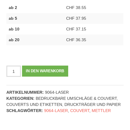
ab 2
CHF 38.55
ab 5
CHF 37.95
ab 10
CHF 37.15
ab 20
CHF 36.35
METTLER
IN DEN WARENKORB
Couvert
Fenster
rechts
ARTIKELNUMMER:
9064-LASER
C4
KATEGORIEN:
BEDRUCKBARE UMSCHLÄGE & COUVERT
,
Haftklebe
COUVERTS UND ETIKETTEN
,
DRUCKTRÄGER UND PAPIER
-
SCHLAGWÖRTER:
9064-LASER
,
COUVERT
,
METTLER
9064-
Laser
|
120g