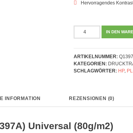
Hervorragendes Kontras
HP
IN DEN WAR
Plotterpapier
36"
80g/m2
ARTIKELNUMMER:
Q139
-
KATEGORIEN:
DRUCKTRÄ
(Q1397A)
SCHLAGWÖRTER:
HP
,
PL
Universal
Menge
E INFORMATION
REZENSIONEN (0)
1397A) Universal (80g/m2)