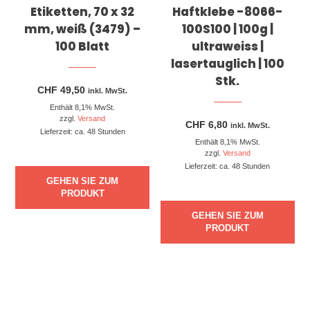
Etiketten, 70 x 32
Haftklebe -8066-
mm, weiß (3479) –
100S100 | 100g |
100 Blatt
ultraweiss |
lasertauglich | 100
Stk.
CHF
49,50
inkl. MwSt.
Enthält 8,1% MwSt.
zzgl.
Versand
CHF
6,80
inkl. MwSt.
Lieferzeit: ca. 48 Stunden
Enthält 8,1% MwSt.
zzgl.
Versand
Lieferzeit: ca. 48 Stunden
GEHEN SIE ZUM
PRODUKT
GEHEN SIE ZUM
PRODUKT
Dieses Produkt weist mehrere Varianten auf. Die Optionen können auf der Produktseite gewählt werden