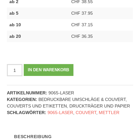
ab 2
CHF 38.55
ab 5
CHF 37.95
ab 10
CHF 37.15
ab 20
CHF 36.35
METTLER
IN DEN WARENKORB
Couvert
Fenster
links
ARTIKELNUMMER:
9065-LASER
C4
KATEGORIEN:
BEDRUCKBARE UMSCHLÄGE & COUVERT
,
Haftklebe
COUVERTS UND ETIKETTEN
,
DRUCKTRÄGER UND PAPIER
-
SCHLAGWÖRTER:
9065-LASER
,
COUVERT
,
METTLER
9065-
Laser
|
120g
BESCHREIBUNG
|