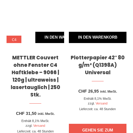
IN DEN WARENKORB
IN DEN WARENKORB
C4
METTLER Couvert
Plotterpapier 42″ 80
ohne Fenster C4
g/m² (Q1398A)
Haftklebe – 9066 |
Universal
120g | ultraweiss |
lasertauglich | 250
CHF
26,95
inkl. MwSt.
Stk.
Enthält 8,1% MwSt.
zzgl.
Versand
Lieferzeit: ca. 48 Stunden
CHF
31,50
inkl. MwSt.
Enthält 8,1% MwSt.
zzgl.
Versand
GEHEN SIE ZUM
Lieferzeit: ca. 48 Stunden