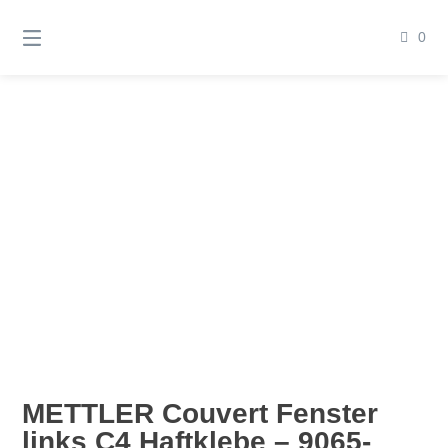
Springen
Sie
0
zum
Inhalt
C4
METTLER Couvert Fenster
links C4 Haftklebe – 9065-