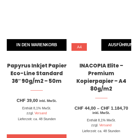
IN DEN WARENKORB
AUSFÜHRUNG 
A4
Papyrus Inkjet Papier
INACOPIA Elite –
Eco-Line Standard
Premium
36″ 90g/m2 – 50m
Kopierpapier – A4
80g/m2
CHF
39,00
inkl. MwSt.
Prei
CHF
44,00
–
CHF
1.184,70
Enthält 8,1% MwSt.
CHF 
inkl. MwSt.
zzgl.
Versand
bis
Lieferzeit: ca. 48 Stunden
Enthält 8,1% MwSt.
CHF 
zzgl.
Versand
Lieferzeit: ca. 48 Stunden