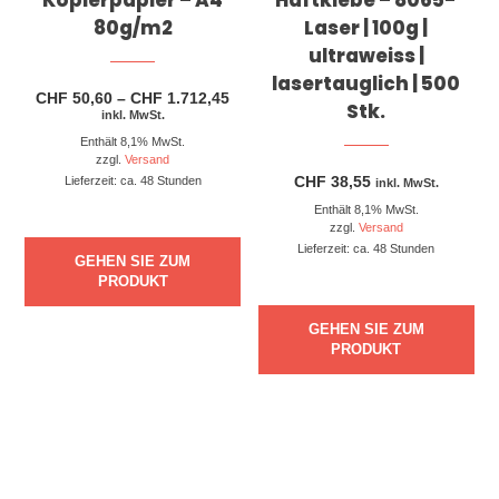
Kopierpapier – A4
Haftklebe – 8065-
80g/m2
Laser | 100g |
ultraweiss |
lasertauglich | 500
Preisspanne:
CHF
50,60
–
CHF
1.712,45
Stk.
CHF 50,60
inkl. MwSt.
bis
Enthält 8,1% MwSt.
CHF 1.712,45
zzgl.
Versand
CHF
38,55
Lieferzeit: ca. 48 Stunden
inkl. MwSt.
Enthält 8,1% MwSt.
zzgl.
Versand
Lieferzeit: ca. 48 Stunden
GEHEN SIE ZUM
PRODUKT
GEHEN SIE ZUM
PRODUKT